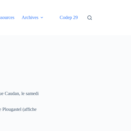
sources
Archives
Codep 29
que Caudan, le samedi
 Plougastel (affiche