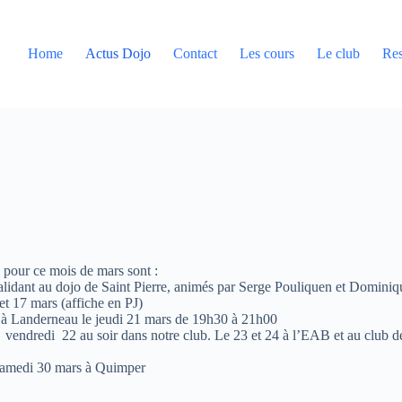
Home
Actus Dojo
Contact
Les cours
Le club
Res
s pour ce mois de mars sont :
validant au dojo de Saint Pierre, animés par Serge Pouliquen et Domini
et 17 mars (affiche en PJ)
s à Landerneau le jeudi 21 mars de 19h30 à 21h00
 vendredi 22 au soir dans notre club. Le 23 et 24 à l’EAB et au club de
samedi 30 mars à Quimper