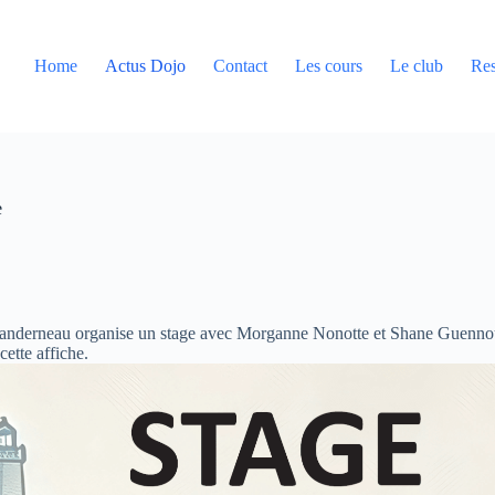
Home
Actus Dojo
Contact
Les cours
Le club
Res
e
nderneau organise un stage avec Morganne Nonotte et Shane Guenn
cette affiche.