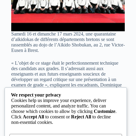
Samedi 16 et dimanche 17 mars 2024, une quarantaine
d’aïkidokas de différents départements bretons se sont
rassemblés au dojo de l’Aïkido Shobukan, au 2, rue Victor-
Eusen à Brest.
« L’objet de ce stage était le perfectionnement technique
des candidats aux grades. Il s’adressait aussi aux
enseignants et aux futurs enseignants soucieux de
développer un regard critique sur une présentation à un
examen de grade », expliquent les encadrants, Dominique
Caudan 5e dan et Serge Pouliquen, 6e dan et président du
We respect your privacy
club.
Cookies help us improve your experience, deliver
personalized content, and analyze traffic. You can
Fanc’h Cabioc’h, président de la Ligue de Bretagne, et
choose which cookies to allow by clicking
Customize
.
Claude Jacob, animateur de la commission technique
Click
Accept All
to consent or
Reject All
to decline
régionale, étaient également présents pour échanger avec
non-essential cookies.
les participants.