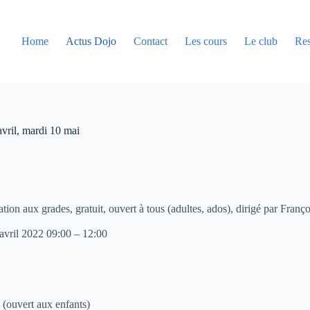
Home
Actus Dojo
Contact
Les cours
Le club
Res
vril, mardi 10 mai
tion aux grades, gratuit, ouvert à tous (adultes, ados), dirigé par Franç
avril 2022 09:00 – 12:00
s (ouvert aux enfants)