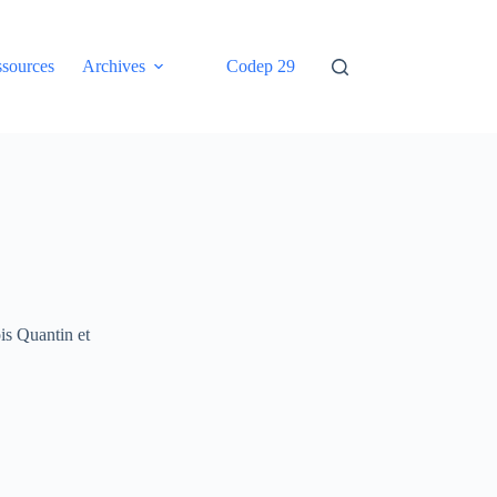
sources
Archives
Codep 29
ois Quantin et