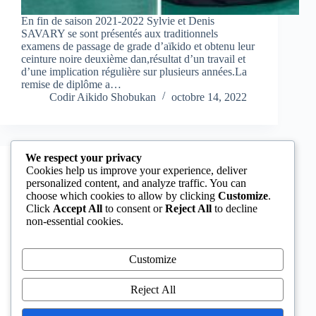
En fin de saison 2021-2022 Sylvie et Denis
SAVARY se sont présentés aux traditionnels
examens de passage de grade d’aïkido et obtenu leur
ceinture noire deuxième dan,résultat d’un travail et
d’une implication régulière sur plusieurs années.La
remise de diplôme a…
Codir Aikido Shobukan
octobre 14, 2022
We respect your privacy
Cookies help us improve your experience, deliver
Actus Dojo
personalized content, and analyze traffic. You can
choose which cookies to allow by clicking
Customize
.
Reprise des cours pour la rentrée 2021-2022
Click
Accept All
to consent or
Reject All
to decline
non-essential cookies.
Les cours débutent le lundi 6 septembre 2021Heures
des cours habituels Comment : En justifiant d’un
pass sanitaire, suivant les directives du
Customize
gouvernement.Pour le certificat médical, la réponses
à toutes vos question sur le site de la fédération à
cette…
Reject All
Codir Aikido Shobukan
septembre 4, 2021