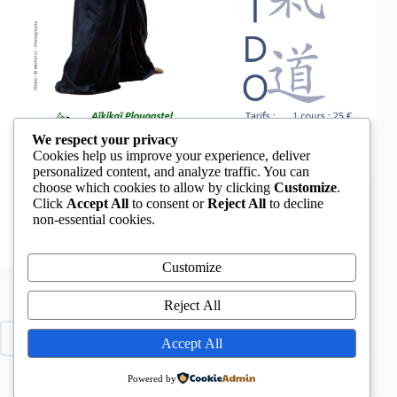
We respect your privacy
Cookies help us improve your experience, deliver
personalized content, and analyze traffic. You can
L’Aïkaï Plougastel organise un stage avec Toshiro
choose which cookies to allow by clicking
Customize
.
Suga. Venez nombreux ! Les infos du stage sur cette
Click
Accept All
to consent or
Reject All
to decline
affiche.
non-essential cookies.
Thierryx
juin 12, 2024
Customize
Reject All
PRÉCÉDENT
SUIVANT
Accept All
Powered by