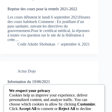
Reprise des cours pour la rentrée 2021-2022
Les cours débutent le lundi 6 septembre 2021Heures
des cours habituels Comment : En justifiant d’un
pass sanitaire, suivant les directives du
gouvernement.Pour le certificat médical, la réponses
à toutes vos question sur le site de la fédération à
cette…
Codir Aikido Shobukan
septembre 4, 2021
Actus Dojo
Information du 19/06/2021
AIKIDO SHOBUKAN a répondu positivement à la
We respect your privacy
sollicitation de la ville pour participer à TOKYO
Cookies help us improve your experience, deliver
MARKET, pour des temps de démonstrations et
personalized content, and analyze traffic. You can
d’initiations et la tenue d’un stand que nous
choose which cookies to allow by clicking
Customize
.
partagerons avec nos amis de l’Aïkido Club Du
Click
Accept All
to consent or
Reject All
to decline