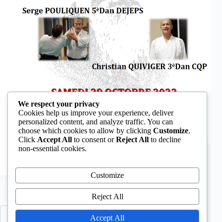
We respect your privacy
Cookies help us improve your experience, deliver
personalized content, and analyze traffic. You can
choose which cookies to allow by clicking
Customize
.
Click
Accept All
to consent or
Reject All
to decline
L’affiche du stage
non-essential cookies.
Thierryx
octobre 26, 2022
Customize
Reject All
PRÉCÉDENT
SUIVANT
Accept All